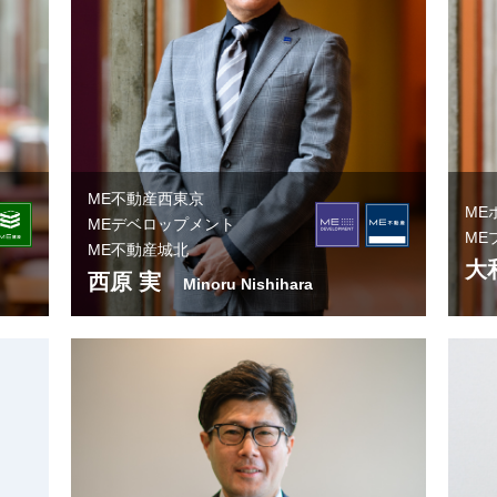
ME不動産西東京
ME
MEデベロップメント
ME
ME不動産城北
大
西原 実
Minoru Nishihara