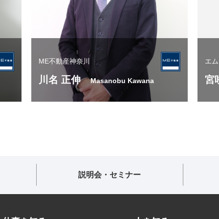
ME不動産神奈川
エム
川名 正伸
宮
Masanobu Kawana
説明会・セミナー