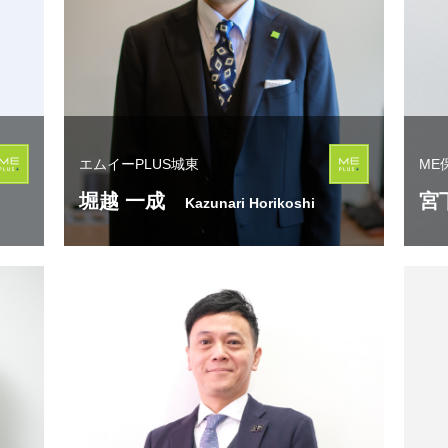
エムイーPLUS城東
ME
堀越 一成
宮
Kazunari Horikoshi