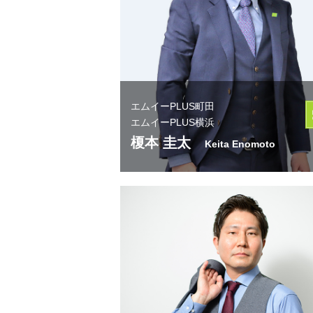
エムイーPLUS町田
エムイーPLUS横浜
榎本 圭太
Keita Enomoto