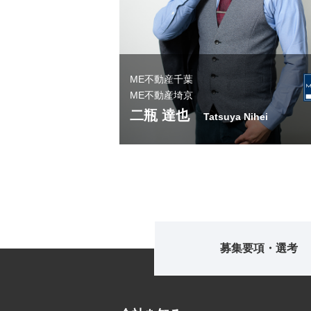
ME不動産千葉
ME不動産埼京
二瓶 達也
Tatsuya Nihei
募集要項・選考