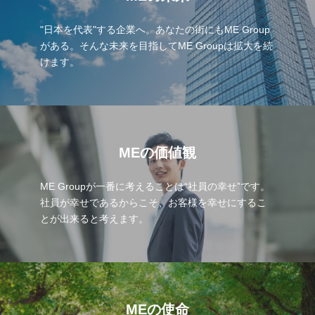
"日本を代表"する企業へ。あなたの街にもME Group
がある。そんな未来を目指してME Groupは拡大を続
けます。
MEの価値観
ME Groupが一番に考えることは“社員の幸せ”です。
社員が幸せであるからこそ、お客様を幸せにするこ
とが出来ると考えます。
MEの使命