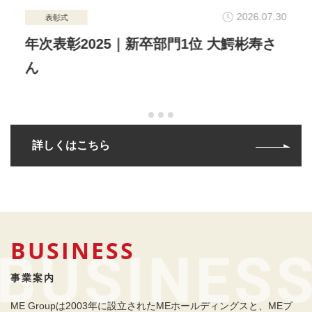
2.23
2026.07.30
表彰式
イ
金融
年次表彰2025｜新卒部門1位 大鰐彬寿さ
若
ん
詳しくはこちら
BUSINESS
事業案内
ME Groupは2003年に設立されたMEホールディングスと、MEプ