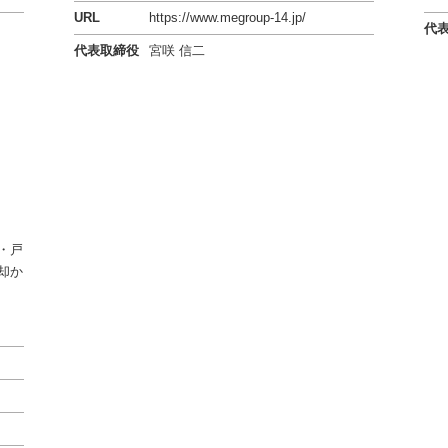
URL
https://www.megroup-14.jp/
代
代表取締役
宮咲 信二
・戸
却か