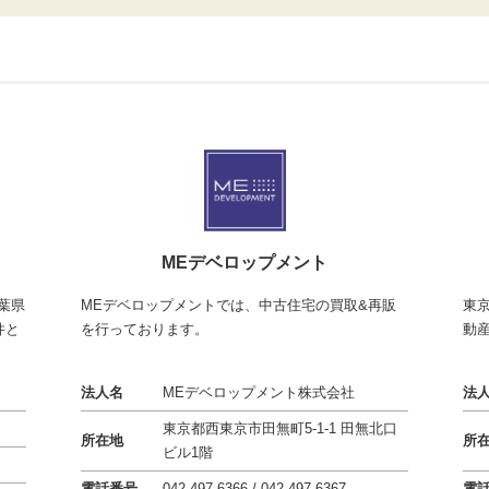
MEデベロップメント
葉県
東
MEデベロップメントでは、中古住宅の買取&再販
件と
動
を行っております。
法
法人名
MEデベロップメント株式会社
東京都西東京市田無町5-1-1 田無北口
所
所在地
ビル1階
電
電話番号
042-497-6366 / 042-497-6367