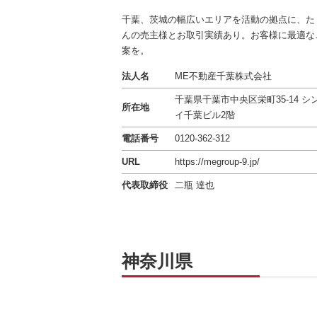
千葉、茨城の幅広いエリアを活動の拠点に、た
んの売主様とお取引実績あり。お客様に最適な
案を。
法人名
ME不動産千葉株式会社
千葉県千葉市中央区栄町35-14
シ
所在地
イ千葉ビル2階
電話番号
0120-362-312
URL
https://megroup-9.jp/
代表取締役
二瓶 達也
神奈川県