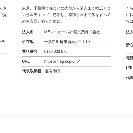
くさ
東京、千葉県で住まいの売却から購入まで幅広くコ
く
ご提
ンサルティング。感謝し、感謝される関係をすべて
に
のお客様と築くために。
報
法人名
MEマイホーム計画京葉株式会社
法
ンテ
所在地
千葉県船橋市新高根1-1-10
所
電話番号
0120-000-973
電
URL
https://megroup-6.jp/
UR
代表取締役
相馬 和真
代