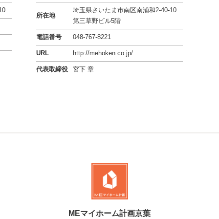
10
埼玉県さいたま市南区南浦和2-40-10
所在地
第三草野ビル5階
電話番号
048-767-8221
URL
http://mehoken.co.jp/
代表取締役
宮下 章
MEマイホーム計画京葉