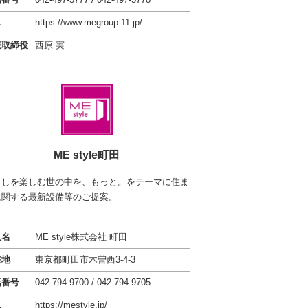
L
https://www.megroup-11.jp/
表取締役
西原 実
ME style町田
らしを楽しむ世の中を、もっと。をテーマに住ま
に関する最新設備等のご提案。
人名
ME style株式会社 町田
在地
東京都町田市木曽西3-4-3
話番号
042-794-9700 / 042-794-9705
L
https://mestyle.jp/