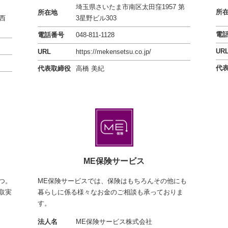
埼玉県さいたま市南区太田窪1957
第
所
所在地
西
3星野ビル303
電
電話番号
048-811-1128
UR
URL
https://mekensetsu.co.jp/
代
代表取締役
高橋 美紀
ME保険サービス
つ。
ME保険サービスでは、保険はもちろんその他にも
取実
暮らしに係る様々なお金のご相談も承っておりま
す。
法人名
ME保険サービス株式会社