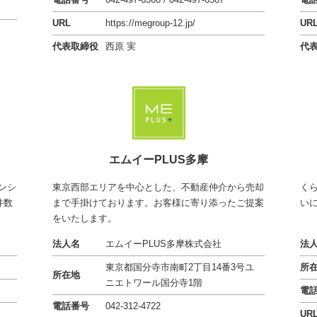
UR
URL
https://megroup-12.jp/
代
代表取締役
西原 実
エムイーPLUS多摩
ンシ
東京西部エリアを中心とした、不動産仲介から売却
く
件数
まで手掛けております。お客様に寄り添ったご提案
い
をいたします。
法人名
エムイーPLUS多摩株式会社
法
東京都国分寺市南町2丁目14番3号ユ
所
所在地
ニエトワール国分寺1階
電
電話番号
042-312-4722
UR