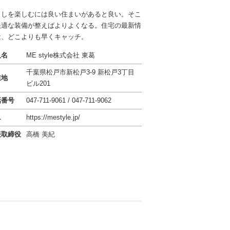
らしを楽しむには良い住まいがあると良い。そこ
快適な装備が整えばよりよくなる。住宅の最新情
は、どこよりも早くキャッチ。
人名
ME style株式会社 東葛
千葉県松戸市新松戸3-9 新松戸3丁目
在地
ビル201
話番号
047-711-9061 / 047-711-9062
L
https://mestyle.jp/
表取締役
高橋 美紀