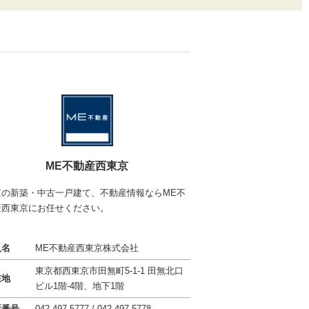
ME不動産西東京
京の新築・中古一戸建て、不動産情報ならME不
産西東京にお任せください。
人名
ME不動産西東京株式会社
東京都西東京市田無町5-1-1
田無北口
在地
ビル1階-4階、地下1階
話番号
042-497-5777 / 042-497-5778