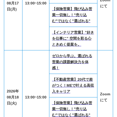
Zoom
08月17
13:00~15:00
にて
【保険営業】飛び込み営
日(月)
業一切無し！"売り込
む"ではなく"選ばれる"
【インテリア営業】”好き
を仕事に” 空間を彩る心
ときめく提案を。
ゼロから学ぶ。選ばれる
営業の課題解決力を体
感！
【不動産営業】20代で差
がつく！MEで叶える高収
2026年
入キャリア
Zoom
08月18
13:00~15:00
にて
【保険営業】飛び込み営
日(火)
業一切無し！"売り込
む"ではなく"選ばれる"