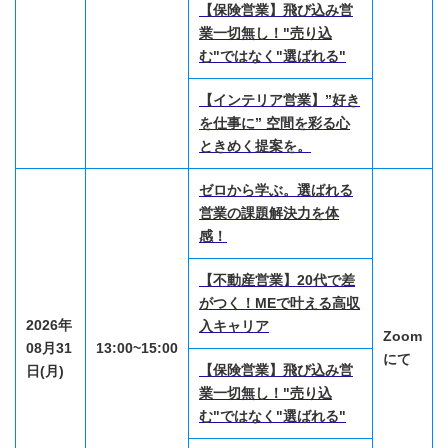
【保険営業】飛び込み営
業一切無し！"売り込
む"ではなく"選ばれる"
【インテリア営業】”好き
を仕事に” 空間を彩る心
ときめく提案を。
ゼロから学ぶ。選ばれる
営業の課題解決力を体
感！
【不動産営業】20代で差
がつく！MEで叶える高収
2026年
入キャリア
Zoom
08月31
13:00~15:00
にて
【保険営業】飛び込み営
日(月)
業一切無し！"売り込
む"ではなく"選ばれる"