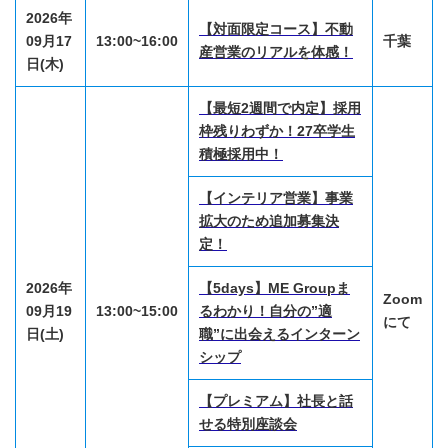
2026年
【対面限定コース】不動
09月17
13:00~16:00
千葉
産営業のリアルを体感！
日(木)
【最短2週間で内定】採用
枠残りわずか！27卒学生
積極採用中！
【インテリア営業】事業
拡大のため追加募集決
定！
2026年
【5days】ME Groupま
Zoom
09月19
13:00~15:00
るわかり！自分の”適
にて
日(土)
職”に出会えるインターン
シップ
【プレミアム】社長と話
せる特別座談会