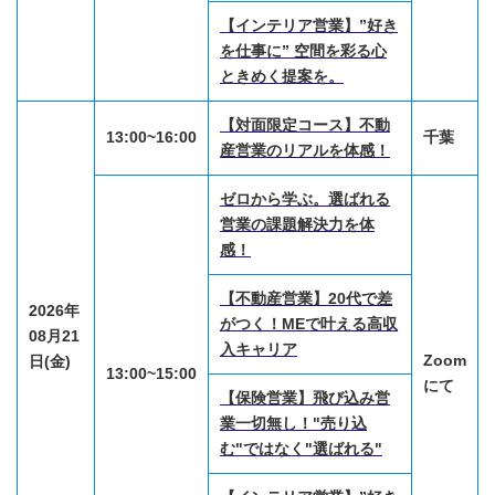
【インテリア営業】”好き
を仕事に” 空間を彩る心
ときめく提案を。
【対面限定コース】不動
13:00~16:00
千葉
産営業のリアルを体感！
ゼロから学ぶ。選ばれる
営業の課題解決力を体
感！
【不動産営業】20代で差
2026年
がつく！MEで叶える高収
08月21
入キャリア
Zoom
日(金)
13:00~15:00
にて
【保険営業】飛び込み営
業一切無し！"売り込
む"ではなく"選ばれる"