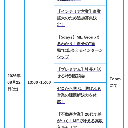
【インテリア営業】事業
拡大のため追加募集決
定！
【5days】ME Groupま
るわかり！自分の”適
職”に出会えるインターン
シップ
【プレミアム】社長と話
2026年
せる特別座談会
Zoom
08月22
13:00~15:00
にて
ゼロから学ぶ。選ばれる
日(土)
営業の課題解決力を体
感！
【不動産営業】20代で差
がつく！MEで叶える高収
入キャリア