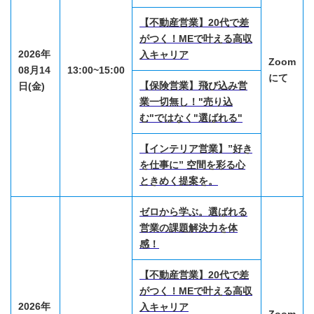
【不動産営業】20代で差
がつく！MEで叶える高収
2026年
入キャリア
Zoom
08月14
13:00~15:00
にて
【保険営業】飛び込み営
日(金)
業一切無し！"売り込
む"ではなく"選ばれる"
【インテリア営業】”好き
を仕事に” 空間を彩る心
ときめく提案を。
ゼロから学ぶ。選ばれる
営業の課題解決力を体
感！
【不動産営業】20代で差
がつく！MEで叶える高収
2026年
入キャリア