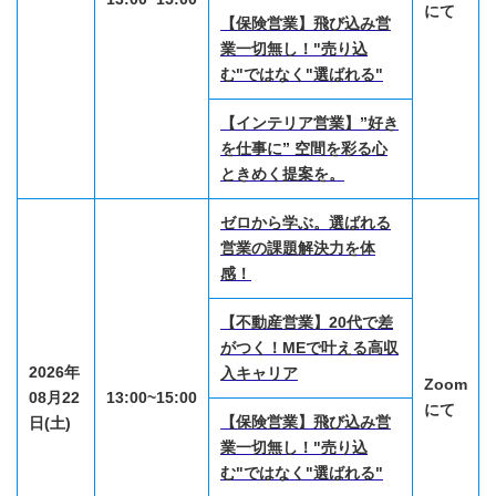
にて
【保険営業】飛び込み営
業一切無し！"売り込
む"ではなく"選ばれる"
【インテリア営業】”好き
を仕事に” 空間を彩る心
ときめく提案を。
ゼロから学ぶ。選ばれる
営業の課題解決力を体
感！
【不動産営業】20代で差
がつく！MEで叶える高収
2026年
入キャリア
Zoom
08月22
13:00~15:00
にて
【保険営業】飛び込み営
日(土)
業一切無し！"売り込
む"ではなく"選ばれる"