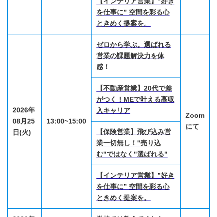
【インテリア営業】”好き
を仕事に” 空間を彩る心
ときめく提案を。
ゼロから学ぶ。選ばれる
営業の課題解決力を体
感！
【不動産営業】20代で差
がつく！MEで叶える高収
2026年
入キャリア
Zoom
08月25
13:00~15:00
にて
【保険営業】飛び込み営
日(火)
業一切無し！"売り込
む"ではなく"選ばれる"
【インテリア営業】”好き
を仕事に” 空間を彩る心
ときめく提案を。