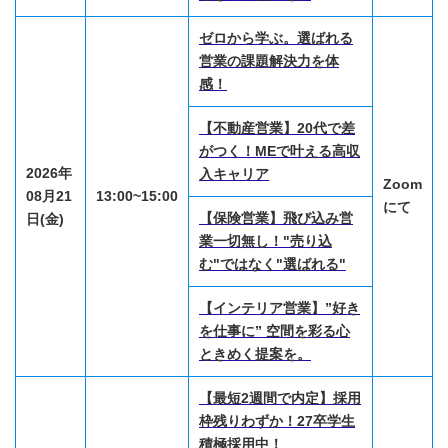
ゼロから学ぶ。選ばれる
営業の課題解決力を体
感！
【不動産営業】20代で差
がつく！MEで叶える高収
2026年
入キャリア
Zoom
08月21
13:00~15:00
にて
【保険営業】飛び込み営
日(金)
業一切無し！"売り込
む"ではなく"選ばれる"
【インテリア営業】”好き
を仕事に” 空間を彩る心
ときめく提案を。
【最短2週間で内定】採用
枠残りわずか！27卒学生
積極採用中！