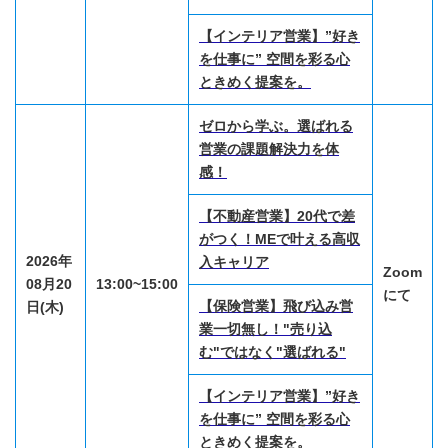
【インテリア営業】”好き
を仕事に” 空間を彩る心
ときめく提案を。
ゼロから学ぶ。選ばれる
営業の課題解決力を体
感！
【不動産営業】20代で差
がつく！MEで叶える高収
2026年
入キャリア
Zoom
08月20
13:00~15:00
にて
【保険営業】飛び込み営
日(木)
業一切無し！"売り込
む"ではなく"選ばれる"
【インテリア営業】”好き
を仕事に” 空間を彩る心
ときめく提案を。