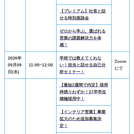
【プレミアム】社長と話
せる特別座談会
ゼロから学ぶ。選ばれる
営業の課題解決力を体
感！
2026年
学校では教えてくれな
Zoom
09月09
11:00~12:00
い！担当と話せる自己分
にて
日(水)
析セミナー！
【最短2週間で内定】採用
枠残りわずか！27卒学生
積極採用中！
【インテリア営業】事業
拡大のため追加募集決
定！