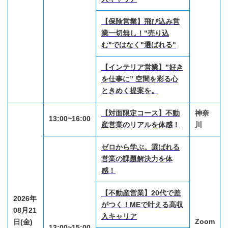
【保険営業】飛び込み営
業一切無し！"売り込
む"ではなく"選ばれる"
【インテリア営業】”好き
を仕事に” 空間を彩る心
ときめく提案を。
【対面限定コース】不動
神奈
13:00~16:00
産営業のリアルを体感！
川
ゼロから学ぶ。選ばれる
営業の課題解決力を体
感！
【不動産営業】20代で差
2026年
がつく！MEで叶える高収
08月21
入キャリア
Zoom
日(金)
13:00~15:00