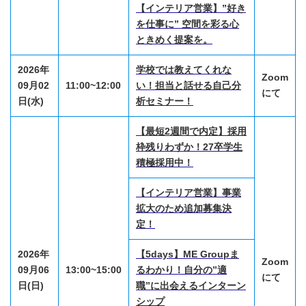
【インテリア営業】”好き
を仕事に” 空間を彩る心
ときめく提案を。
2026年
学校では教えてくれな
Zoom
09月02
11:00~12:00
い！担当と話せる自己分
にて
日(水)
析セミナー！
【最短2週間で内定】採用
枠残りわずか！27卒学生
積極採用中！
【インテリア営業】事業
拡大のため追加募集決
定！
2026年
【5days】ME Groupま
Zoom
09月06
13:00~15:00
るわかり！自分の”適
にて
日(日)
職”に出会えるインターン
シップ