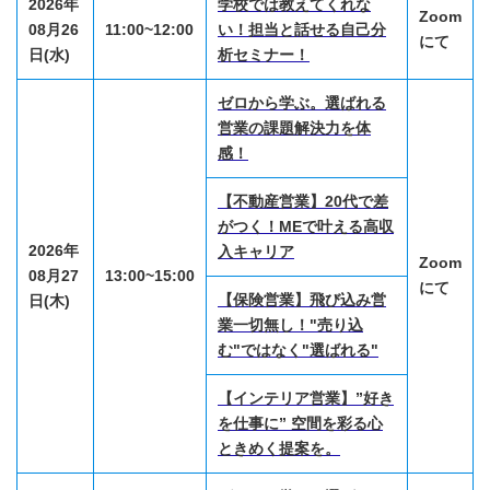
2026年
学校では教えてくれな
Zoom
08月26
11:00~12:00
い！担当と話せる自己分
にて
日(水)
析セミナー！
ゼロから学ぶ。選ばれる
営業の課題解決力を体
感！
【不動産営業】20代で差
がつく！MEで叶える高収
2026年
入キャリア
Zoom
08月27
13:00~15:00
にて
【保険営業】飛び込み営
日(木)
業一切無し！"売り込
む"ではなく"選ばれる"
【インテリア営業】”好き
を仕事に” 空間を彩る心
ときめく提案を。