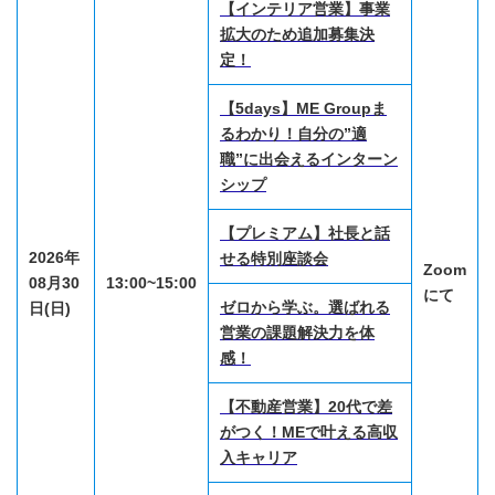
【インテリア営業】事業
拡大のため追加募集決
定！
【5days】ME Groupま
るわかり！自分の”適
職”に出会えるインターン
シップ
【プレミアム】社長と話
2026年
せる特別座談会
Zoom
08月30
13:00~15:00
にて
ゼロから学ぶ。選ばれる
日(日)
営業の課題解決力を体
感！
【不動産営業】20代で差
がつく！MEで叶える高収
入キャリア