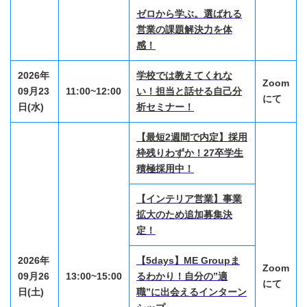
ゼロから学ぶ。選ばれる
営業の課題解決力を体
感！
2026年
学校では教えてくれな
Zoom
09月23
11:00~12:00
い！担当と話せる自己分
にて
日(水)
析セミナー！
【最短2週間で内定】採用
枠残りわずか！27卒学生
積極採用中！
【インテリア営業】事業
拡大のため追加募集決
定！
2026年
【5days】ME Groupま
Zoom
09月26
13:00~15:00
るわかり！自分の”適
にて
日(土)
職”に出会えるインターン