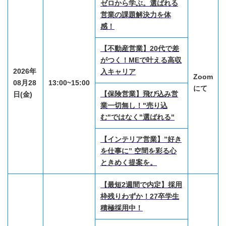
ゼロから学ぶ。選ばれる
営業の課題解決力を体
感！
【不動産営業】20代で差
がつく！MEで叶える高収
2026年
入キャリア
Zoom
08月28
13:00~15:00
にて
【保険営業】飛び込み営
日(金)
業一切無し！"売り込
む"ではなく"選ばれる"
【インテリア営業】”好き
を仕事に” 空間を彩る心
ときめく提案を。
【最短2週間で内定】採用
枠残りわずか！27卒学生
積極採用中！