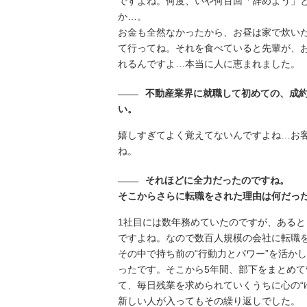
ですよね。
何度、いや何百回「辞めよう」
か…。
お金も全然なかったから、お昼は家で炊い
て行ってね。それを食べていると先輩が、
れるんですよ…本当に人に恵まれました。
不動産業界に就職して初めての、成
い。
嬉しすぎてよく覚えてないんですよね…お
ね。
それほどに全力だったのですね。
そこからさらに転職をされた理由は何だっ
1社目には数年務めていたのですが、ある
ですよね。なので数百人規模の会社に転職
その中で持ち前の“行動力とパワー”を活か
ったです。そこから5年間、部下をまとめ
て、毎日残業を求められていくうちに心の“
新しい人が入ってもその繰り返しでした。