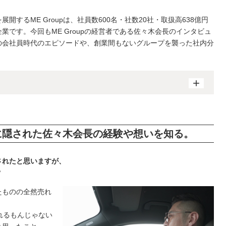
するME Groupは、社員数600名・社数20社・取扱高638億円
企業です。
今回もME Groupの経営者である佐々木会長のインタビュ
の会社員時代のエピソードや、創業間もないグループを襲った社内分
に隠された佐々木会長の経験や想いを知る。
されたと思いますが、
？
たものの全然売れ
れるもんじゃない