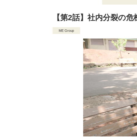
【第2話】社内分裂の危
ME Group