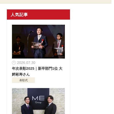
人気記事
2026.07.30
年次表彰2025｜新卒部門1位 大
鰐彬寿さん
表彰式